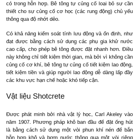
có trong hỗn hợp. Bê tông tự củng cố loại bỏ sự cần
thiết cho sự củng cố cơ học (các rung động) chủ yếu
thông qua độ nhớt dẻo.
Có khả năng kiểm soát tính lưu động và ổn định, như
đạt được bằng cách sử dụng các phụ gia khử nước
cao cấp, cho phép bê tông được đặt nhanh hơn. Điều
này không chỉ tiết kiệm thời gian, mà bởi vì không cần
củng cố cơ khí, bê tông tự củng cố tiết kiệm lao động,
tiết kiệm tiền và giúp người lao động dễ dàng lấp đầy
các khu vực hạn chế hoặc khó tiếp cận.
Vật liệu Shotcrete
Được phát minh bởi nhà vật lý học, Carl Akeley vào
năm 1907. Phương pháp khô ban đầu để đặt ống hút
là bằng cách sử dụng một vòi phun khí nén để bắn
hỗn hợp khô và bơm nước thông qua một vòi riêng