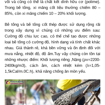
vôi và cũng có thể là chất kết dính hữu cơ (polime).
Trong bê tông, xi măng cốt liệu thường chiếm 80 –
85%, còn xi măng chiếm 10 – 20% khối lượng.
Bê tông và bê tông cốt thép được sử dụng rộng rãi
trong xây dựng vì chúng có những ưu điểm sau:
Cường độ chịu lực cao, có thể chế tạo được những
loại bê tông có cường độ, hình dạng và tính chất khác
nhau. Giá thành rẻ, khá bền vững và ổn định đối với
mưa nắng, nhiệt độ, độ ẩm.Tuy vậy chúng còn tồn tại
những nhược điểm: Khối lượng riêng ,Nặng (ρv=2200-
2400kg/m3), cách âm, cách nhiệt kém (λ=1,05-
1,5kCal/m.0C.h), khả năng chống ăn mòn yếu.