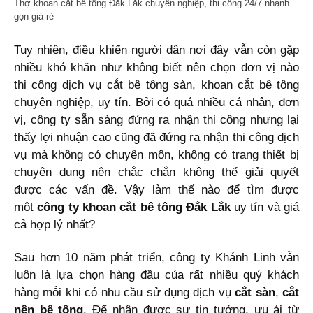
Thợ khoan cắt bê tông Đắk Lắk chuyên nghiệp, thi công 24/7 nhanh
gọn giá rẻ
Tuy nhiên, điều khiến người dân nơi đây vẫn còn gặp
nhiều khó khăn như không biết nên chọn đơn vị nào
thi công dịch vụ cắt bê tông sàn, khoan cắt bê tông
chuyên nghiệp, uy tín. Bởi có quá nhiều cá nhân, đơn
vị, công ty sẵn sàng đứng ra nhận thi công nhưng lại
thấy lợi nhuận cao cũng đã đứng ra nhận thi công dịch
vụ mà không có chuyên môn, không có trang thiết bị
chuyên dụng nên chắc chắn không thể giải quyết
được các vấn đề. Vậy làm thế nào để tìm được
một
công ty khoan cắt bê tông Đắk Lắk
uy tín và giá
cả hợp lý nhất?
Sau hơn 10 năm phát triển, công ty Khánh Linh vẫn
luôn là lựa chọn hàng đầu của rất nhiều quý khách
hàng mỗi khi có nhu cầu sử dụng dịch vụ
cắt sàn
,
cắt
nền bê tông
. Để nhận được sự tin tưởng, ưu ái từ