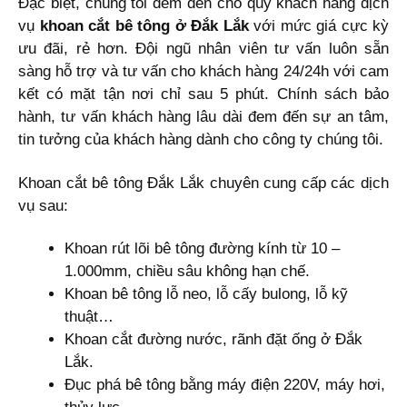
Đặc biệt, chúng tôi đem đến cho quý khách hàng dịch
vụ
khoan cắt bê tông ở Đắk Lắk
với mức giá cực kỳ
ưu đãi, rẻ hơn. Đội ngũ nhân viên tư vấn luôn sẵn
sàng hỗ trợ và tư vấn cho khách hàng 24/24h với cam
kết có mặt tận nơi chỉ sau 5 phút. Chính sách bảo
hành, tư vấn khách hàng lâu dài đem đến sự an tâm,
tin tưởng của khách hàng dành cho công ty chúng tôi.
Khoan cắt bê tông Đắk Lắk chuyên cung cấp các dịch
vụ sau:
Khoan rút lõi bê tông đường kính từ 10 –
1.000mm, chiều sâu không hạn chế.
Khoan bê tông lỗ neo, lỗ cấy bulong, lỗ kỹ
thuật…
Khoan cắt đường nước, rãnh đặt ống ở Đắk
Lắk.
Đục phá bê tông bằng máy điện 220V, máy hơi,