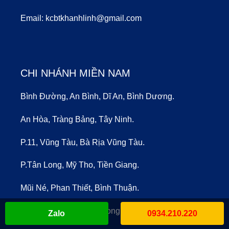
Email:
kcbtkhanhlinh@gmail.com
CHI NHÁNH MIỀN NAM
Bình Đường, An Bình, Dĩ An, Bình Dương.
An Hòa, Tràng Bảng, Tây Ninh.
P.11, Vũng Tàu, Bà Rịa Vũng Tàu.
P.Tân Long, Mỹ Tho, Tiền Giang.
Mũi Né, Phan Thiết, Bình Thuận.
P.Tân Khánh, Tân An, Long An.
Zalo
0934.210.220