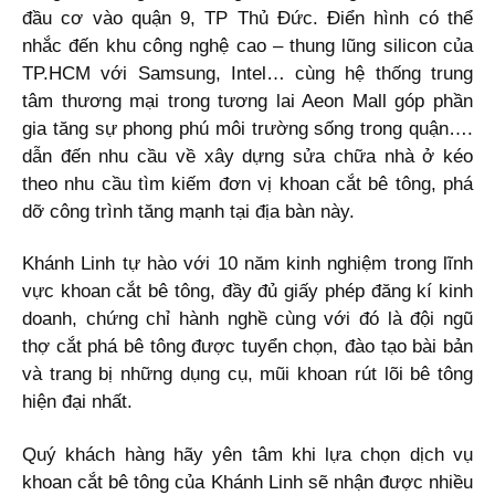
đầu cơ vào quận 9, TP Thủ Đức. Điển hình có thể
nhắc đến khu công nghệ cao – thung lũng silicon của
TP.HCM với Samsung, Intel… cùng hệ thống trung
tâm thương mại trong tương lai Aeon Mall góp phần
gia tăng sự phong phú môi trường sống trong quận….
dẫn đến nhu cầu về xây dựng sửa chữa nhà ở kéo
theo nhu cầu tìm kiếm đơn vị khoan cắt bê tông, phá
dỡ công trình tăng mạnh tại địa bàn này.
Khánh Linh tự hào với 10 năm kinh nghiệm trong lĩnh
vực khoan cắt bê tông, đầy đủ giấy phép đăng kí kinh
doanh, chứng chỉ hành nghề cùng với đó là đội ngũ
thợ cắt phá bê tông được tuyển chọn, đào tạo bài bản
và trang bị những dụng cụ, mũi khoan rút lõi bê tông
hiện đại nhất.
Quý khách hàng hãy yên tâm khi lựa chọn dịch vụ
khoan cắt bê tông của Khánh Linh sẽ nhận được nhiều