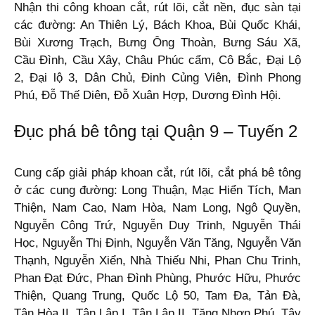
Nhận thi công khoan cắt, rút lõi, cắt nền, đục sàn tại
các đường: An Thiên Lý, Bách Khoa, Bùi Quốc Khái,
Bùi Xương Trạch, Bưng Ông Thoàn, Bưng Sáu Xã,
Cầu Đình, Cầu Xây, Châu Phúc cẩm, Cô Bắc, Đại Lộ
2, Đại lộ 3, Dân Chủ, Đinh Củng Viên, Đình Phong
Phú, Đỗ Thế Diên, Đỗ Xuân Hợp, Dương Đình Hội.
Đục phá bê tông tại Quận 9 – Tuyến 2
Cung cấp giải pháp khoan cắt, rút lõi, cắt phá bê tông
ở các cung đường: Long Thuận, Mạc Hiển Tích, Man
Thiện, Nam Cao, Nam Hòa, Nam Long, Ngô Quyền,
Nguyễn Công Trứ, Nguyễn Duy Trinh, Nguyễn Thái
Học, Nguyễn Thị Định, Nguyễn Văn Tăng, Nguyễn Văn
Thạnh, Nguyễn Xiển, Nhà Thiếu Nhi, Phan Chu Trinh,
Phan Đạt Đức, Phan Đình Phùng, Phước Hữu, Phước
Thiện, Quang Trung, Quốc Lộ 50, Tam Đa, Tản Đà,
Tân Hòa II, Tân Lập I, Tân Lập II, Tăng Nhơn Phú, Tây