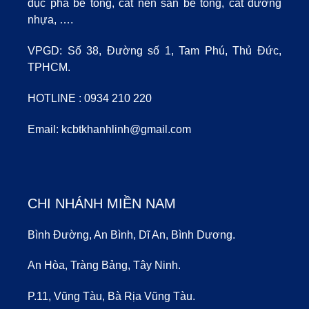
đục phá bê tông, cắt nền sàn bê tông, cắt đường
nhựa, ….
VPGD: Số 38, Đường số 1, Tam Phú, Thủ Đức,
TPHCM.
HOTLINE :
0934 210 220
Email:
kcbtkhanhlinh@gmail.com
CHI NHÁNH MIỀN NAM
Bình Đường, An Bình, Dĩ An, Bình Dương.
An Hòa, Tràng Bảng, Tây Ninh.
P.11, Vũng Tàu, Bà Rịa Vũng Tàu.