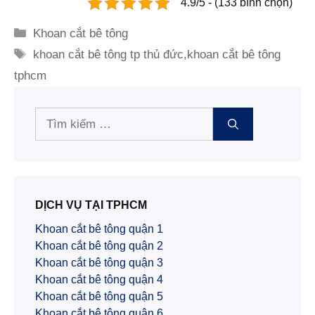
4.9/5 - (133 bình chọn)
Danh
Khoan cắt bê tông
mục
Thẻ
khoan cắt bê tông tp thủ đức
,
khoan cắt bê tông
tphcm
Tìm
kiếm
cho:
DỊCH VỤ TẠI TPHCM
Khoan cắt bê tông quận 1
Khoan cắt bê tông quận 2
Khoan cắt bê tông quận 3
Khoan cắt bê tông quận 4
Khoan cắt bê tông quận 5
Khoan cắt bê tông quận 6