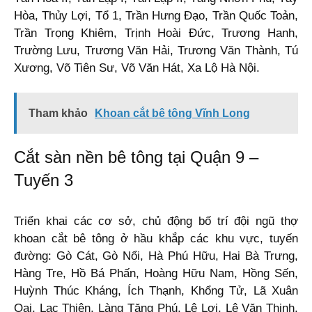
Hòa, Thủy Lợi, Tổ 1, Trần Hưng Đạo, Trần Quốc Toản,
Trần Trọng Khiêm, Trịnh Hoài Đức, Trương Hanh,
Trường Lưu, Trương Văn Hải, Trương Văn Thành, Tú
Xương, Võ Tiên Sư, Võ Văn Hát, Xa Lộ Hà Nội.
Tham khảo
Khoan cắt bê tông Vĩnh Long
Cắt sàn nền bê tông tại Quận 9 –
Tuyến 3
Triển khai các cơ sở, chủ động bố trí đội ngũ thợ
khoan cắt bê tông ở hầu khắp các khu vực, tuyến
đường: Gò Cát, Gò Nổi, Hà Phú Hữu, Hai Bà Trưng,
Hàng Tre, Hồ Bá Phấn, Hoàng Hữu Nam, Hồng Sến,
Huỳnh Thúc Kháng, Ích Thạnh, Khổng Tử, Lã Xuân
Oai, Lạc Thiện, Làng Tăng Phú, Lê Lợi, Lê Văn Thịnh,