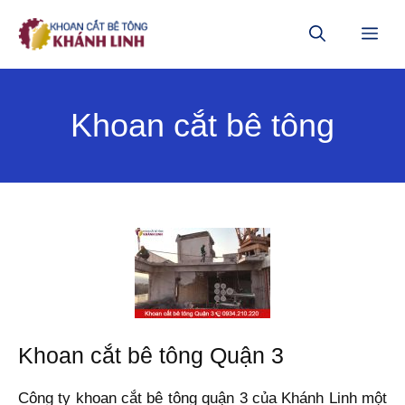
Chuyển
đến
ME
nội
dung
Khoan cắt bê tông
Khoan cắt bê tông Quận 3
Công ty khoan cắt bê tông quận 3 của Khánh Linh một