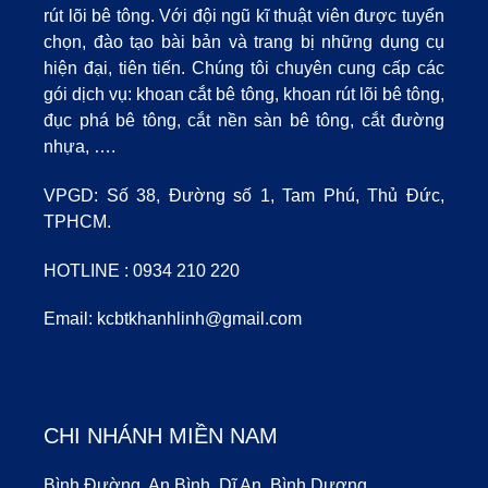
rút lõi bê tông. Với đội ngũ kĩ thuật viên được tuyển
chọn, đào tạo bài bản và trang bị những dụng cụ
hiện đại, tiên tiến. Chúng tôi chuyên cung cấp các
gói dịch vụ: khoan cắt bê tông, khoan rút lõi bê tông,
đục phá bê tông, cắt nền sàn bê tông, cắt đường
nhựa, ….
VPGD: Số 38, Đường số 1, Tam Phú, Thủ Đức,
TPHCM.
HOTLINE :
0934 210 220
Email:
kcbtkhanhlinh@gmail.com
CHI NHÁNH MIỀN NAM
Bình Đường, An Bình, Dĩ An, Bình Dương.